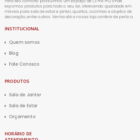
Para seu conforto possuímos um espaço de 1,3 mil m2 onde
expomos produtos para todo o seu lar, oferecendo qualidade em:
móveis para sala de estar e jantar, quartos, cozinhas e objetos de
decoração, entre outros. Venha até a nossa loja conferir de perto a
INSTITUCIONAL
Quem somos
Blog
Fale Conosco
PRODUTOS
Sala de Jantar
Sala de Estar
Orçamento
HORÁRIO DE
ATENDIMENTO